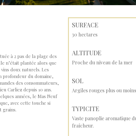
SURFACE
30 hectares
ALTITUDE
tuée à 2 pas de la plage des
Proche du niveau de la mer
lle n’était plantée alors que
 vins doux naturels. Les
en profondeur du domaine,
SOL
demandes des consommateurs,
eu Carliez depuis 10 ans.
Argiles rouges plus ou moins 
uelques années, le Mas Neuf
ique, avec cette touche si
TYPICITE
 grains.
Vaste panoplie aromatique du 
fraîcheur.