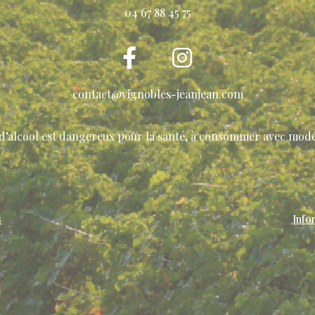
04 67 88 45 75
contact@vignobles-jeanjean.com
 d’alcool est dangereux pour la santé, à consommer avec modé
s
Info